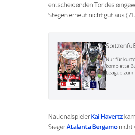
entscheidenden Tor des eingewe
Stegen erneut nicht gut aus (71.
Spitzenfu
Nur für kurze
komplette Bu
League zum 
Kai Havertz
Nationalspieler
kam
Atalanta Bergamo
Sieger
nicht 