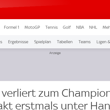
Formel 1
MotoGP
Tennis
Golf
NBA
NHL
Meh
os
Ergebnisse
Spielplan
Tabellen
Teams
Ligen 
 verliert zum Champio
kt erstmals unter Han