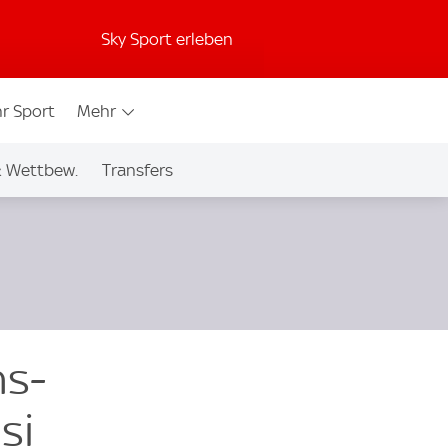
Sky Sport erleben
r Sport
Mehr
& Wettbew.
Transfers
ns-
si