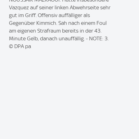
m
Vazquez auf seiner linken Abwehrseite sehr
a
gut im Griff. Offensiv auffälliger als
g
Gegenüber Kimmich. Sah nach einem Foul
e
am eigenen Strafraum bereits in der 43.
:
Minute Gelb, danach unauffällig. - NOTE: 3.
© DPA pa