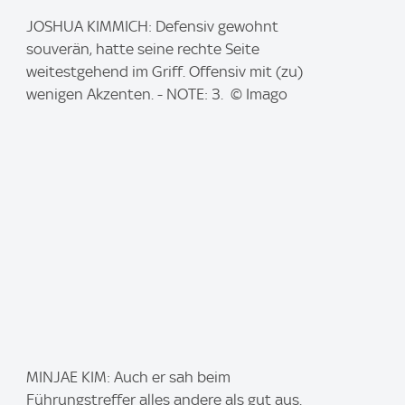
I
JOSHUA KIMMICH: Defensiv gewohnt
m
souverän, hatte seine rechte Seite
a
weitestgehend im Griff. Offensiv mit (zu)
g
wenigen Akzenten. - NOTE: 3. © Imago
e
:
I
MINJAE KIM: Auch er sah beim
m
Führungstreffer alles andere als gut aus.