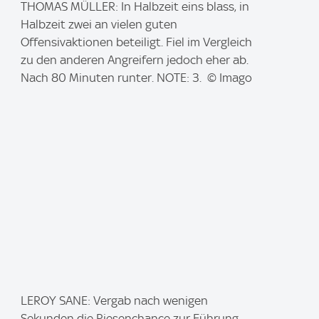
I
THOMAS MÜLLER: In Halbzeit eins blass, in
m
Halbzeit zwei an vielen guten
a
Offensivaktionen beteiligt. Fiel im Vergleich
g
zu den anderen Angreifern jedoch eher ab.
e
Nach 80 Minuten runter. NOTE: 3. © Imago
:
I
LEROY SANE: Vergab nach wenigen
m
Sekunden die Riesenchance zur Führung.