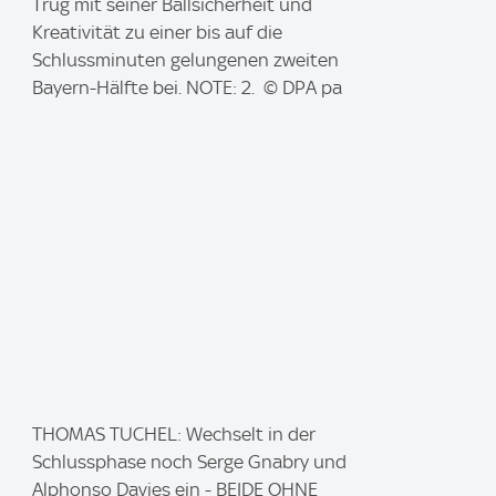
a
Trug mit seiner Ballsicherheit und
g
Kreativität zu einer bis auf die
e
Schlussminuten gelungenen zweiten
:
Bayern-Hälfte bei. NOTE: 2. © DPA pa
I
THOMAS TUCHEL: Wechselt in der
m
Schlussphase noch Serge Gnabry und
a
Alphonso Davies ein - BEIDE OHNE