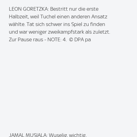
I
LEON GORETZKA: Bestritt nur die erste
m
Halbzeit, weil Tuchel einen anderen Ansatz
a
wählte. Tat sich schwer ins Spiel zu finden
g
und war weniger zweikampfstark als zuletzt.
e
Zur Pause raus - NOTE: 4. © DPA pa
:
I
JAMAL MUSIALA: Wuselig, wichtig,