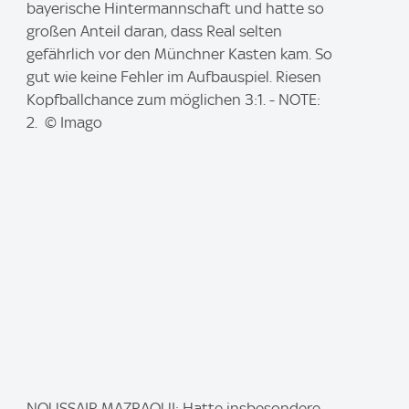
m
bayerische Hintermannschaft und hatte so
a
großen Anteil daran, dass Real selten
g
gefährlich vor den Münchner Kasten kam. So
e
gut wie keine Fehler im Aufbauspiel. Riesen
:
Kopfballchance zum möglichen 3:1. - NOTE:
2. © Imago
I
NOUSSAIR MAZRAOUI: Hatte insbesondere