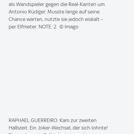
m
als Wandspieler gegen die Real-Kanten um
a
Antonio Rüdiger. Musste lange auf seine
g
Chance warten, nutzte sie jedoch eiskalt –
e
per Elfmeter. NOTE: 2. © Imago
:
I
RAPHAEL GUERREIRO: Kam zur zweiten
m
Halbzeit. Ein Joker-Wechsel, der sich lohnte!