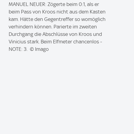
I
MANUEL NEUER: Zögerte beim 0:1, als er
m
beim Pass von Kroos nicht aus dem Kasten
a
kam. Hätte den Gegentreffer so womöglich
g
verhindern können. Parierte im zweiten
e
Durchgang die Abschlüsse von Kroos und
:
Vinicius stark. Beim Elfmeter chancenlos -
NOTE: 3. © Imago