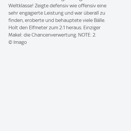
m
Weltklasse! Zeigte defensiv wie offensiv eine
a
sehr engagierte Leistung und war überall zu
g
finden, eroberte und behauptete viele Bälle.
e
Holt den Elfmeter zum 2:1 heraus. Einziger
:
Makel: die Chancenverwertung. NOTE: 2.
© Imago