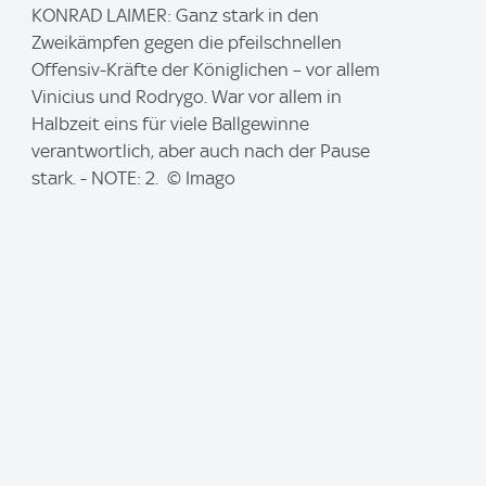
I
KONRAD LAIMER: Ganz stark in den
m
Zweikämpfen gegen die pfeilschnellen
a
Offensiv-Kräfte der Königlichen – vor allem
g
Vinicius und Rodrygo. War vor allem in
e
Halbzeit eins für viele Ballgewinne
:
verantwortlich, aber auch nach der Pause
stark. - NOTE: 2. © Imago