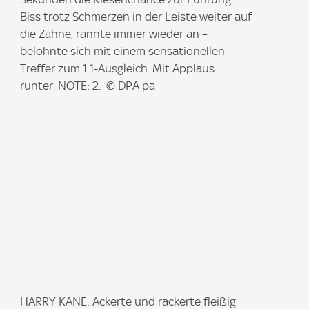
a
Biss trotz Schmerzen in der Leiste weiter auf
g
die Zähne, rannte immer wieder an –
e
belohnte sich mit einem sensationellen
:
Treffer zum 1:1-Ausgleich. Mit Applaus
runter. NOTE: 2. © DPA pa
I
HARRY KANE: Ackerte und rackerte fleißig