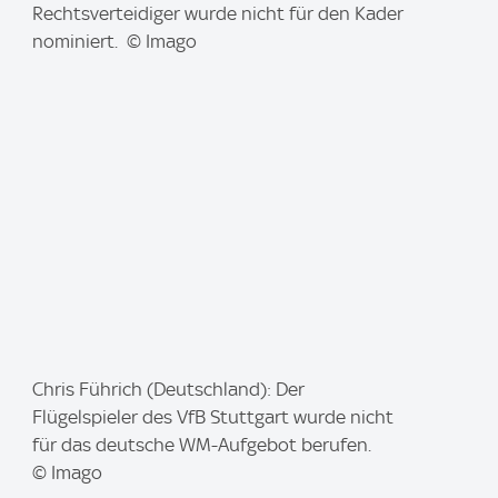
m
Rechtsverteidiger wurde nicht für den Kader
a
nominiert. © Imago
g
e
:
I
Chris Führich (Deutschland): Der
m
Flügelspieler des VfB Stuttgart wurde nicht
a
für das deutsche WM-Aufgebot berufen.
g
© Imago