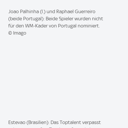
I
Joao Palhinha (l.) und Raphael Guerreiro
m
(beide Portugal): Beide Spieler wurden nicht
a
für den WM-Kader von Portugal nominiert.
g
© Imago
e
:
I
Estevao (Brasilien): Das Toptalent verpasst