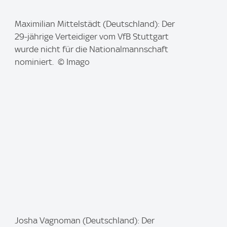
I
Maximilian Mittelstädt (Deutschland): Der
m
29-jährige Verteidiger vom VfB Stuttgart
a
wurde nicht für die Nationalmannschaft
g
nominiert. © Imago
e
:
I
Josha Vagnoman (Deutschland): Der