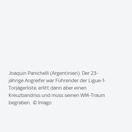
I
Joaquin Panichelli (Argentinien): Der 23-
m
jährige Angreifer war Führender der Ligue-1-
a
Torjägerliste, erlitt dann aber einen
g
Kreuzbandriss und muss seinen WM-Traum
e
begraben. © Imago
: