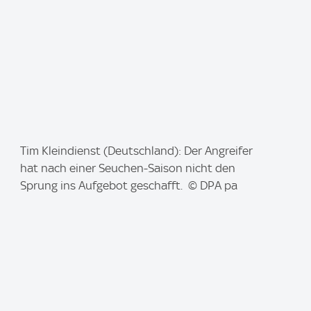
I
Tim Kleindienst (Deutschland): Der Angreifer
m
hat nach einer Seuchen-Saison nicht den
a
Sprung ins Aufgebot geschafft. © DPA pa
g
e
: