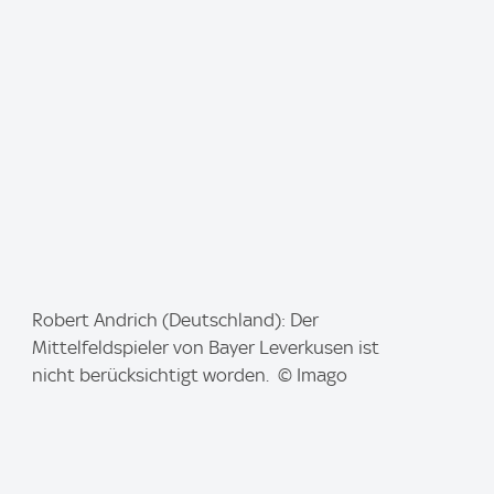
e
:
I
Robert Andrich (Deutschland): Der
m
Mittelfeldspieler von Bayer Leverkusen ist
a
nicht berücksichtigt worden. © Imago
g
e
: