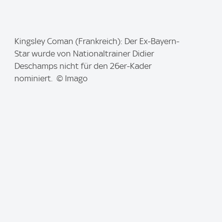
I
Kingsley Coman (Frankreich): Der Ex-Bayern-
m
Star wurde von Nationaltrainer Didier
a
Deschamps nicht für den 26er-Kader
g
nominiert. © Imago
e
: