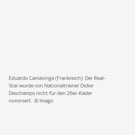
I
Eduardo Camavinga (Frankreich): Der Real-
m
Star wurde von Nationaltrainer Didier
a
Deschamps nicht für den 26er-Kader
g
nominiert. © Imago
e
: