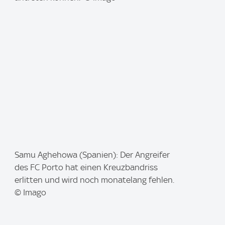
e
:
I
Samu Aghehowa (Spanien): Der Angreifer
m
des FC Porto hat einen Kreuzbandriss
a
erlitten und wird noch monatelang fehlen.
g
© Imago
e
: