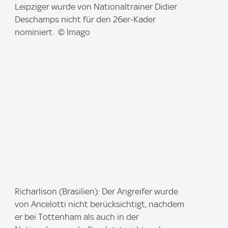
m
Leipziger wurde von Nationaltrainer Didier
a
Deschamps nicht für den 26er-Kader
g
nominiert. © Imago
e
:
I
Richarlison (Brasilien): Der Angreifer wurde
m
von Ancelotti nicht berücksichtigt, nachdem
a
er bei Tottenham als auch in der