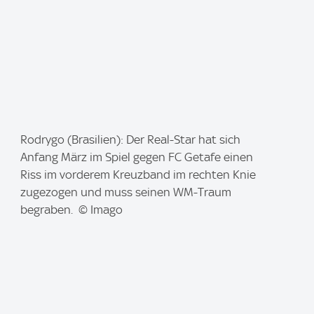
I
Rodrygo (Brasilien): Der Real-Star hat sich
m
Anfang März im Spiel gegen FC Getafe einen
a
Riss im vorderem Kreuzband im rechten Knie
g
zugezogen und muss seinen WM-Traum
e
begraben. © Imago
: