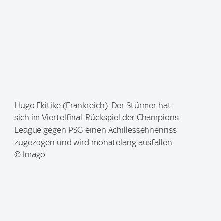
I
Hugo Ekitike (Frankreich): Der Stürmer hat
m
sich im Viertelfinal-Rückspiel der Champions
a
League gegen PSG einen Achillessehnenriss
g
zugezogen und wird monatelang ausfallen.
e
© Imago
: