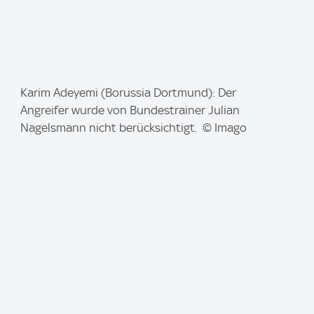
I
Karim Adeyemi (Borussia Dortmund): Der
m
Angreifer wurde von Bundestrainer Julian
a
Nagelsmann nicht berücksichtigt. © Imago
g
e
: