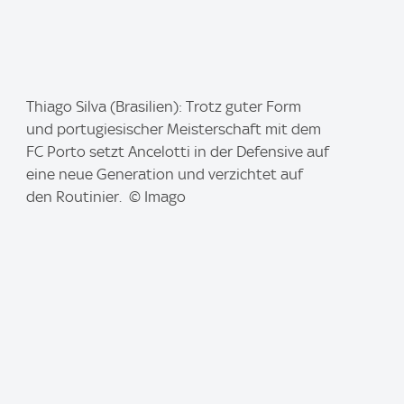
I
Thiago Silva (Brasilien): Trotz guter Form
m
und portugiesischer Meisterschaft mit dem
a
FC Porto setzt Ancelotti in der Defensive auf
g
eine neue Generation und verzichtet auf
e
den Routinier. © Imago
: