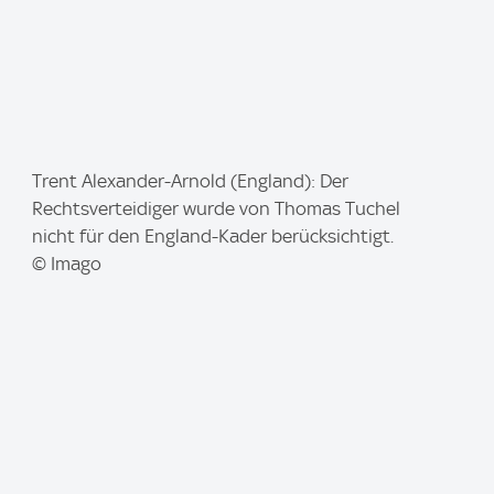
I
Trent Alexander-Arnold (England): Der
m
Rechtsverteidiger wurde von Thomas Tuchel
a
nicht für den England-Kader berücksichtigt.
g
© Imago
e
: