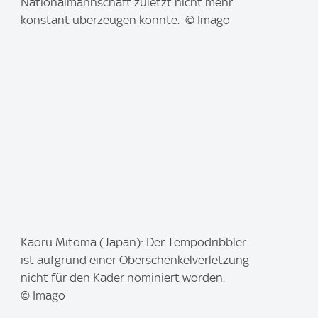
g
Nationalmannschaft zuletzt nicht mehr
e
konstant überzeugen konnte. © Imago
:
I
Kaoru Mitoma (Japan): Der Tempodribbler
m
ist aufgrund einer Oberschenkelverletzung
a
nicht für den Kader nominiert worden.
g
© Imago
e