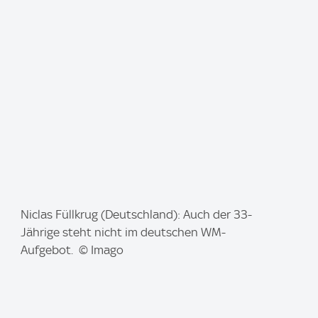
e
:
I
Niclas Füllkrug (Deutschland): Auch der 33-
m
Jährige steht nicht im deutschen WM-
a
Aufgebot. © Imago
g
e
: