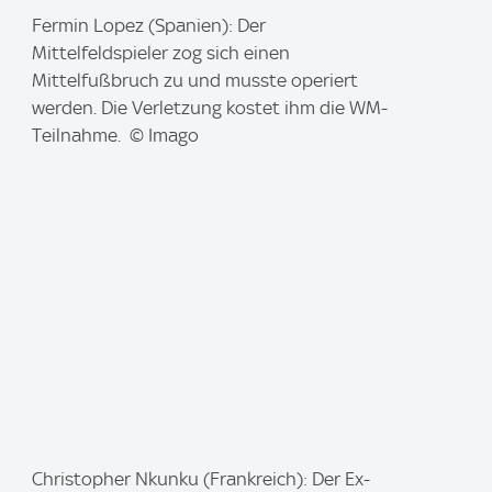
I
Fermin Lopez (Spanien): Der
m
Mittelfeldspieler zog sich einen
a
Mittelfußbruch zu und musste operiert
g
werden. Die Verletzung kostet ihm die WM-
e
Teilnahme. © Imago
:
I
Christopher Nkunku (Frankreich): Der Ex-