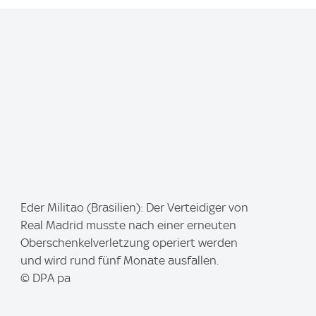
I
Eder Militao (Brasilien): Der Verteidiger von
m
Real Madrid musste nach einer erneuten
a
Oberschenkelverletzung operiert werden
g
und wird rund fünf Monate ausfallen.
e
© DPA pa
: