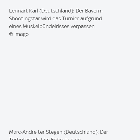
I
Lennart Karl (Deutschland): Der Bayern-
m
Shootingstar wird das Turnier aufgrund
a
eines Muskelbündelrisses verpassen.
g
© Imago
e
:
I
Marc-Andre ter Stegen (Deutschland): Der
m
Torhüter erlitt im Februar eine