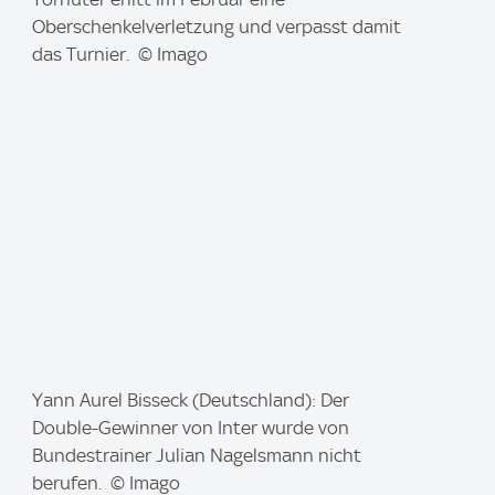
a
Oberschenkelverletzung und verpasst damit
g
das Turnier. © Imago
e
:
I
Yann Aurel Bisseck (Deutschland): Der
m
Double-Gewinner von Inter wurde von
a
Bundestrainer Julian Nagelsmann nicht
g
berufen. © Imago