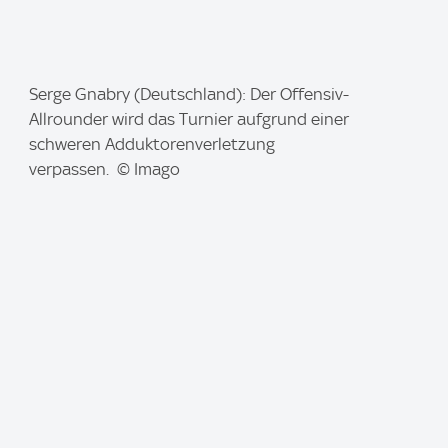
I
Serge Gnabry (Deutschland): Der Offensiv-
m
Allrounder wird das Turnier aufgrund einer
a
schweren Adduktorenverletzung
g
verpassen. © Imago
e
: