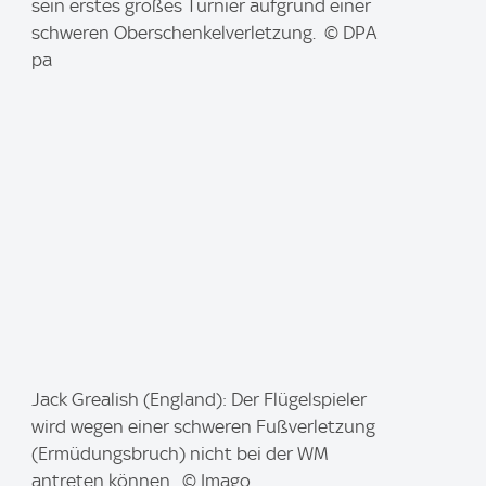
m
sein erstes großes Turnier aufgrund einer
a
schweren Oberschenkelverletzung. © DPA
g
pa
e
:
I
Jack Grealish (England): Der Flügelspieler
m
wird wegen einer schweren Fußverletzung
a
(Ermüdungsbruch) nicht bei der WM
g
antreten können. © Imago