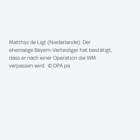
I
Matthijs de Ligt (Niederlande): Der
m
ehemalige Bayern-Verteidiger hat bestätigt,
a
dass er nach einer Operation die WM
g
verpassen wird. © DPA pa
e
: