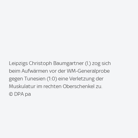
I
Leipzigs Christoph Baumgartner (l.) zog sich
m
beim Aufwärmen vor der WM-Generalprobe
a
gegen Tunesien (1:0) eine Verletzung der
g
Muskulatur im rechten Oberschenkel zu.
e
© DPA pa
: