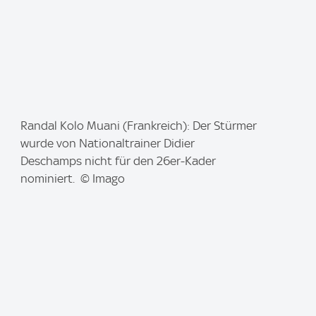
I
Randal Kolo Muani (Frankreich): Der Stürmer
m
wurde von Nationaltrainer Didier
a
Deschamps nicht für den 26er-Kader
g
nominiert. © Imago
e
: