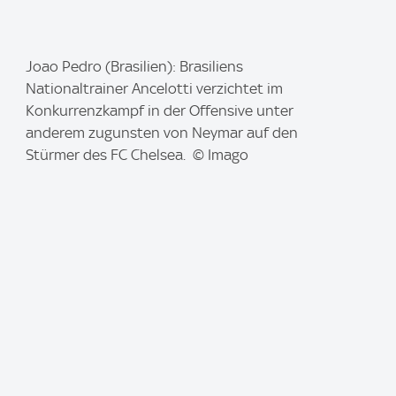
I
Joao Pedro (Brasilien): Brasiliens
m
Nationaltrainer Ancelotti verzichtet im
a
Konkurrenzkampf in der Offensive unter
g
anderem zugunsten von Neymar auf den
e
Stürmer des FC Chelsea. © Imago
: