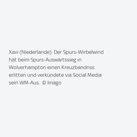
I
Xavi (Niederlande): Der Spurs-Wirbelwind
m
hat beim Spurs-Auswärtssieg in
a
Wolverhampton einen Kreuzbandriss
g
erlitten und verkündete via Social Media
e
sein WM-Aus. © Imago
: