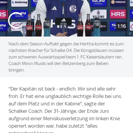
1:16
Nach dem Saison-Auftakt gegen die Hertha kommt es zum
nächsten Kracher für Schalke 04. Die Königsblauen müssen
zum schweren Auswärtsspiel beim 1. FC Kaiserslautern ran.
Coach Miron Muslic will den Betzenberg zum Beben
bringen.
"Der Kapitän ist back - endlich. Wir sind alle sehr
froh. Er hat eine unglaublich wichtige Rolle bei uns
auf dem Platz und in der Kabine", sagte der
Schalker Coach. Der 31-Jährige, der Ende Juni
aufgrund einer Meniskusverletzung im linken Knie
operiert worden war, habe zuletzt "alles