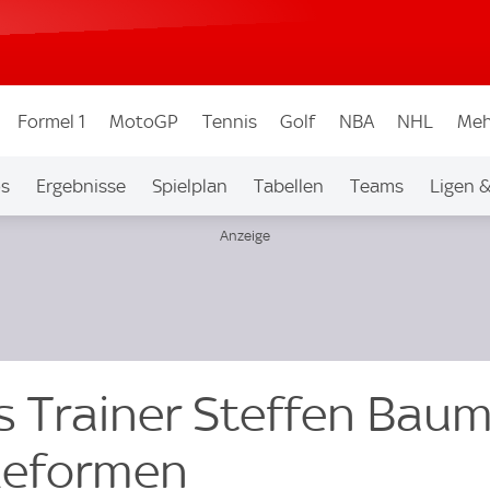
Formel 1
MotoGP
Tennis
Golf
NBA
NHL
Meh
os
Ergebnisse
Spielplan
Tabellen
Teams
Ligen 
ns Trainer Steffen Bau
Reformen