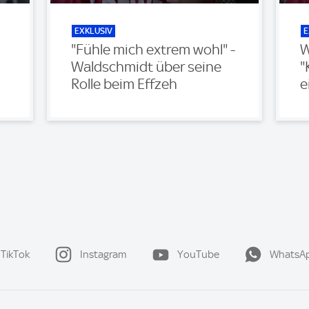
EXKLUSIV
E
"Fühle mich extrem wohl" -
W
Waldschmidt über seine
"
Rolle beim Effzeh
e
TikTok
Instagram
YouTube
WhatsA