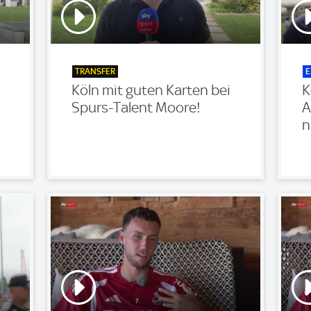
TRANSFER
E
Köln mit guten Karten bei
K
Spurs-Talent Moore!
A
m
n