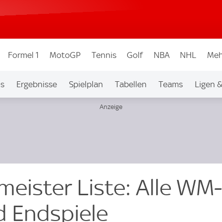
Formel 1
MotoGP
Tennis
Golf
NBA
NHL
Meh
os
Ergebnisse
Spielplan
Tabellen
Teams
Ligen 
meister Liste: Alle WM-
 Endspiele