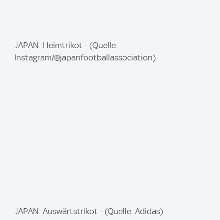
I
JAPAN: Heimtrikot - (Quelle:
m
Instagram/@japanfootballassociation)
a
g
e
:
I
JAPAN: Auswärtstrikot - (Quelle: Adidas)