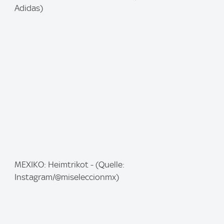
m
Adidas)
a
g
e
:
I
MEXIKO: Heimtrikot - (Quelle:
m
Instagram/@miseleccionmx)
a
g
e