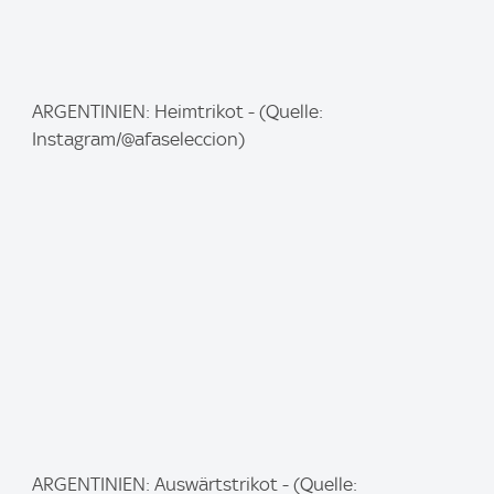
I
ARGENTINIEN: Heimtrikot - (Quelle:
m
Instagram/@afaseleccion)
a
g
e
:
I
ARGENTINIEN: Auswärtstrikot - (Quelle: