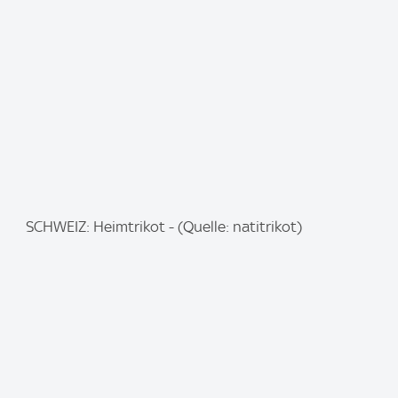
g
e
:
I
SCHWEIZ: Heimtrikot - (Quelle: natitrikot)
m
a
g
e
: