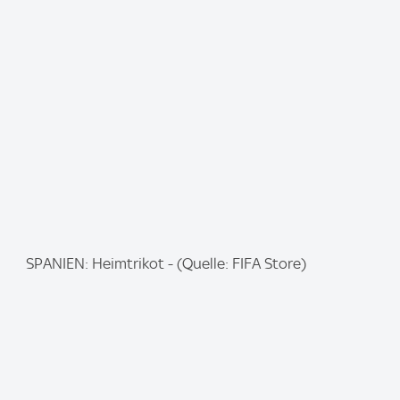
m
a
g
e
:
I
SPANIEN: Heimtrikot - (Quelle: FIFA Store)
m
a
g
e
: