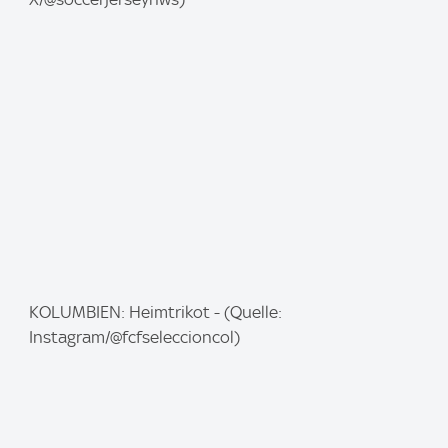
a
g
e
:
I
KOLUMBIEN: Heimtrikot - (Quelle:
m
Instagram/@fcfseleccioncol)
a
g
e
: