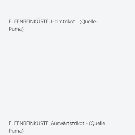
I
ELFENBEINKÜSTE: Heimtrikot - (Quelle:
m
Puma)
a
g
e
:
I
ELFENBEINKÜSTE: Auswärtstrikot - (Quelle:
m
Puma)