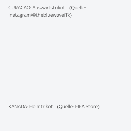
I
CURACAO: Auswärtstrikot - (Quelle:
m
Instagram/@thebluewaveffk)
a
g
e
:
I
KANADA: Heimtrikot - (Quelle: FIFA Store)
m
a
g