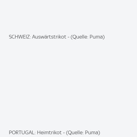
I
SCHWEIZ: Auswärtstrikot - (Quelle: Puma)
m
a
g
e
:
I
PORTUGAL: Heimtrikot - (Quelle: Puma)