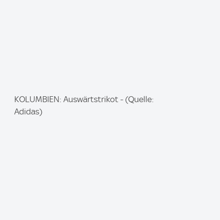
I
KOLUMBIEN: Auswärtstrikot - (Quelle:
m
Adidas)
a
g
e
: