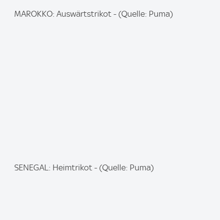
I
MAROKKO: Auswärtstrikot - (Quelle: Puma)
m
a
g
e
:
I
SENEGAL: Heimtrikot - (Quelle: Puma)
m
a
g
e