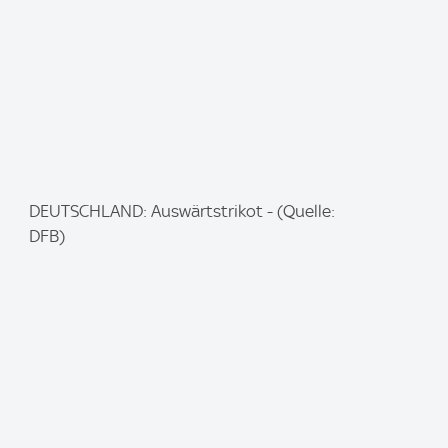
I
DEUTSCHLAND: Auswärtstrikot - (Quelle:
m
DFB)
a
g
e
: