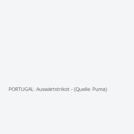
m
a
g
e
:
I
PORTUGAL: Auswärtstrikot - (Quelle: Puma)
m
a
g
e
: