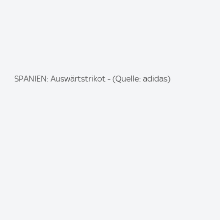
I
SPANIEN: Auswärtstrikot - (Quelle: adidas)
m
a
g
e
: