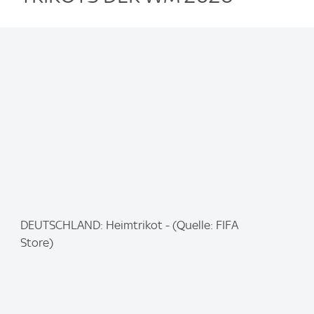
I
DEUTSCHLAND: Heimtrikot - (Quelle: FIFA
m
Store)
a
g
e
: