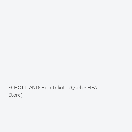
a
g
e
:
I
SCHOTTLAND: Heimtrikot - (Quelle: FIFA
m
Store)
a
g
e
: