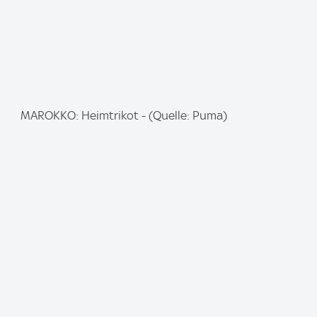
I
MAROKKO: Heimtrikot - (Quelle: Puma)
m
a
g
e
: