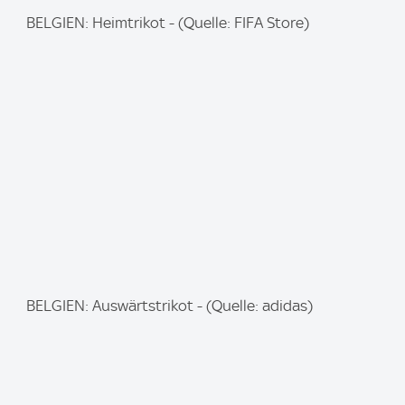
I
BELGIEN: Heimtrikot - (Quelle: FIFA Store)
m
a
g
e
:
I
BELGIEN: Auswärtstrikot - (Quelle: adidas)
m
a
g
e