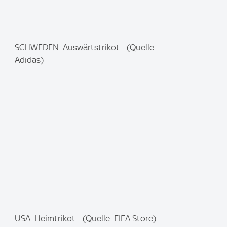
I
SCHWEDEN: Auswärtstrikot - (Quelle:
m
Adidas)
a
g
e
:
I
USA: Heimtrikot - (Quelle: FIFA Store)