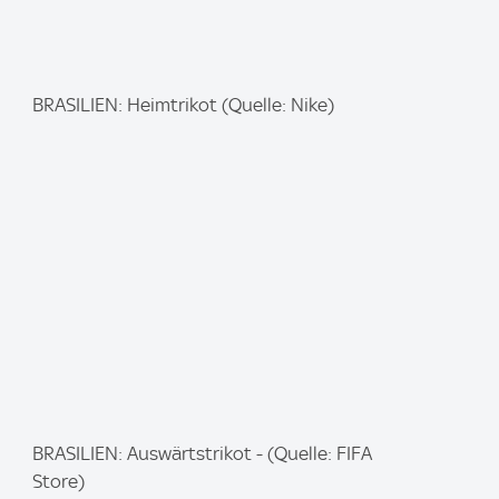
I
BRASILIEN: Heimtrikot (Quelle: Nike)
m
a
g
e
:
I
BRASILIEN: Auswärtstrikot - (Quelle: FIFA
m
Store)