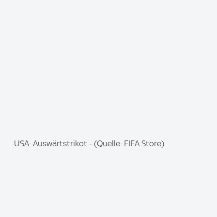
m
a
g
e
:
I
USA: Auswärtstrikot - (Quelle: FIFA Store)
m
a
g
e
: