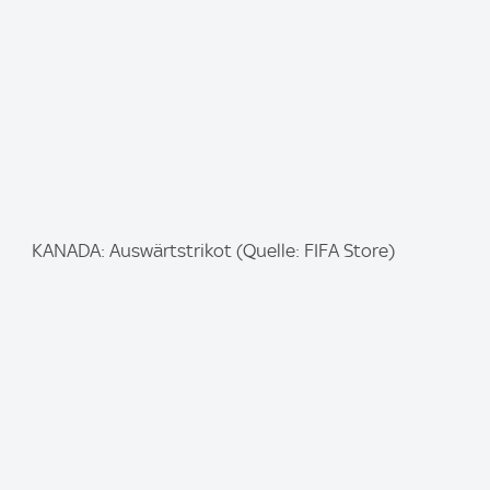
e
:
I
KANADA: Auswärtstrikot (Quelle: FIFA Store)
m
a
g
e
: