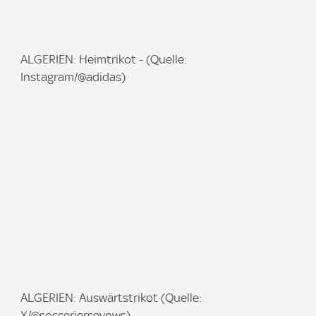
I
ALGERIEN: Heimtrikot - (Quelle:
m
Instagram/@adidas)
a
g
e
:
I
ALGERIEN: Auswärtstrikot (Quelle:
m
X/@soccerjerseynws)