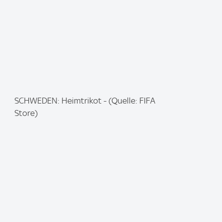
:
I
SCHWEDEN: Heimtrikot - (Quelle: FIFA
m
Store)
a
g
e
: