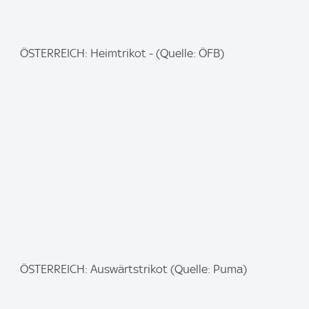
I
ÖSTERREICH: Heimtrikot - (Quelle: ÖFB)
m
a
g
e
:
I
ÖSTERREICH: Auswärtstrikot (Quelle: Puma)
m
a