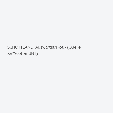
I
SCHOTTLAND: Auswärtstrikot - (Quelle:
m
X/@ScotlandNT)
a
g
e
: