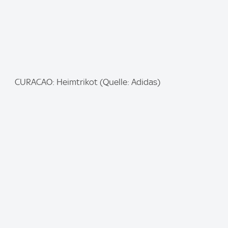
I
CURACAO: Heimtrikot (Quelle: Adidas)
m
a
g
e
: