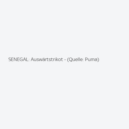
:
I
SENEGAL: Auswärtstrikot - (Quelle: Puma)
m
a
g
e
: