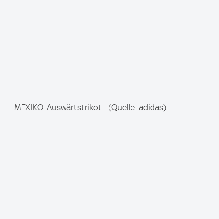
:
I
MEXIKO: Auswärtstrikot - (Quelle: adidas)
m
a
g
e
: