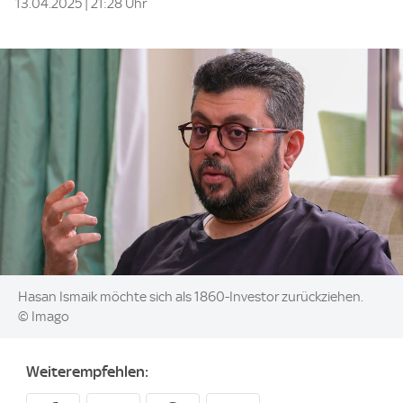
13.04.2025 | 21:28 Uhr
Image:
Hasan Ismaik möchte sich als 1860-Investor zurückziehen.
© Imago
Weiterempfehlen: