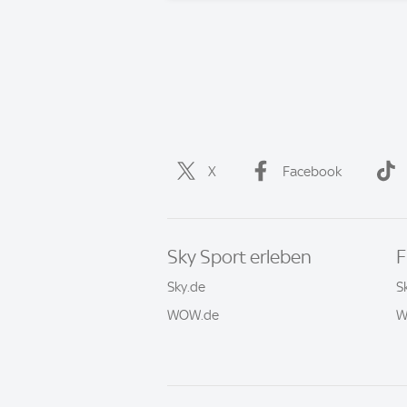
X
Facebook
Sky Sport erleben
F
Sky.de
S
WOW.de
W