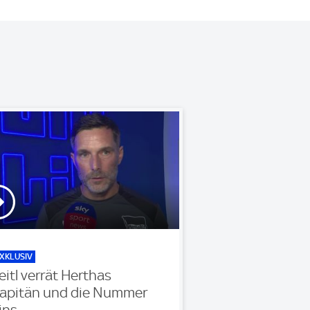
XKLUSIV
eitl verrät Herthas
apitän und die Nummer
ins