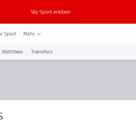
Sky Sport erleben
r Sport
Mehr
& Wettbew.
Transfers
s