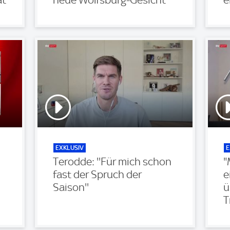
EXKLUSIV
E
Terodde: ''Für mich schon
"
fast der Spruch der
e
Saison''
ü
T