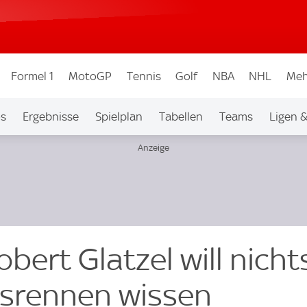
Formel 1
MotoGP
Tennis
Golf
NBA
NHL
Meh
os
Ergebnisse
Spielplan
Tabellen
Teams
Ligen 
bert Glatzel will nicht
gsrennen wissen