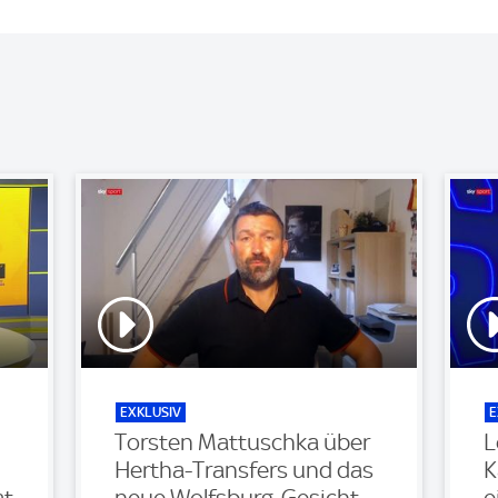
EXKLUSIV
E
Torsten Mattuschka über
L
Hertha-Transfers und das
K
at
neue Wolfsburg-Gesicht
e