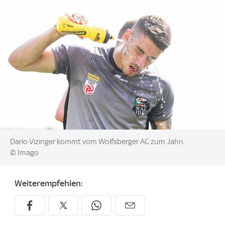
Image:
Dario Vizinger kommt vom Wolfsberger AC zum Jahn.
© Imago
Weiterempfehlen: