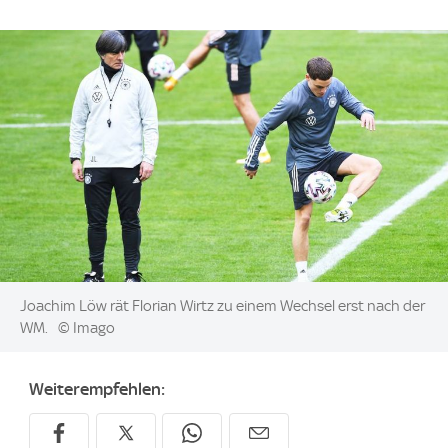
Image:
Joachim Löw rät Florian Wirtz zu einem Wechsel erst nach der
WM.
© Imago
Weiterempfehlen: