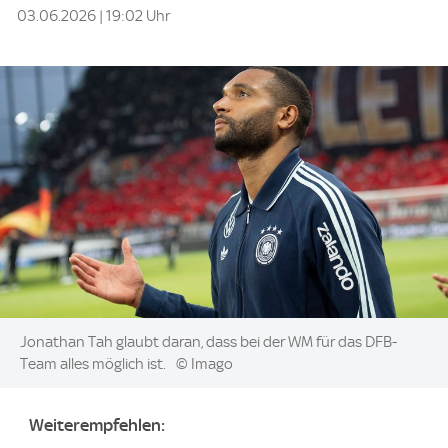
03.06.2026 | 19:02 Uhr
Image:
Jonathan Tah glaubt daran, dass bei der WM für das DFB-
Team alles möglich ist.
© Imago
Weiterempfehlen: