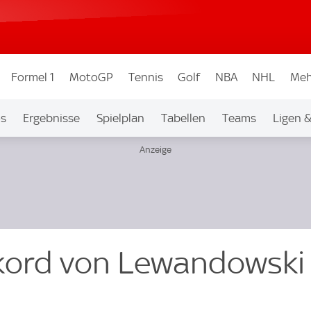
Formel 1
MotoGP
Tennis
Golf
NBA
NHL
Meh
os
Ergebnisse
Spielplan
Tabellen
Teams
Ligen 
kord von Lewandowski 