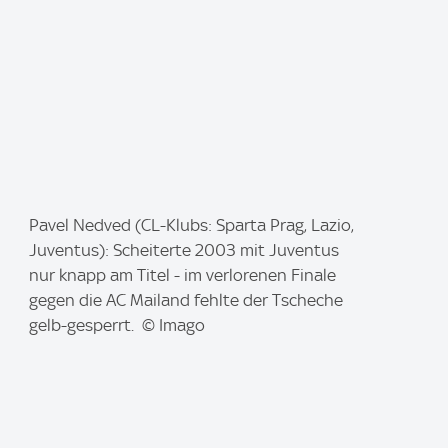
I
Pavel Nedved (CL-Klubs: Sparta Prag, Lazio,
m
Juventus): Scheiterte 2003 mit Juventus
a
nur knapp am Titel - im verlorenen Finale
g
gegen die AC Mailand fehlte der Tscheche
e
gelb-gesperrt. © Imago
: