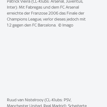
I
Patrick Vieira (CL-Klubs: Arsenal, Juventus,
m
Inter): Mit Fabregas und dem FC Arsenal
a
erreichte der Franzose 2006 das Finale der
g
Champions League, verlor dieses jedoch mit
e
1:2 gegen den FC Barcelona. © Imago
:
I
Ruud van Nistelrooy (CL-Klubs: PSV,
m
Manchester United, Real Madrid): Scheiterte