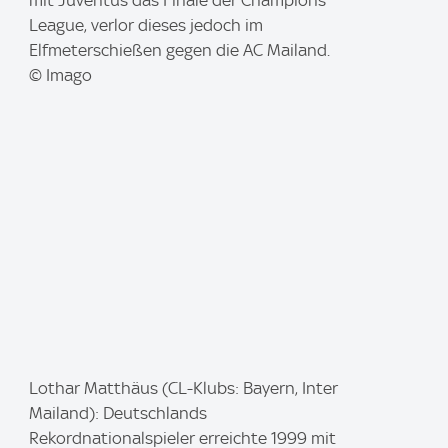
e
League, verlor dieses jedoch im
:
Elfmeterschießen gegen die AC Mailand.
© Imago
I
Lothar Matthäus (CL-Klubs: Bayern, Inter
m
Mailand): Deutschlands
a
Rekordnationalspieler erreichte 1999 mit