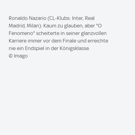
I
Ronaldo Nazario (CL-Klubs: Inter, Real
m
Madrid, Milan): Kaum zu glauben, aber "O
a
Fenomeno" scheiterte in seiner glanzvollen
g
Karriere immer vor dem Finale und erreichte
e
nie ein Endspiel in der Königsklasse.
:
© Imago