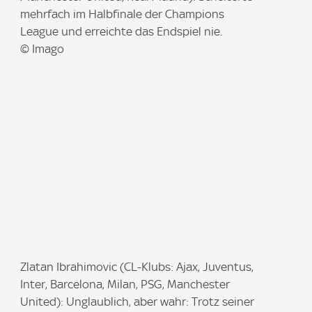
a
mehrfach im Halbfinale der Champions
g
League und erreichte das Endspiel nie.
e
© Imago
:
I
Zlatan Ibrahimovic (CL-Klubs: Ajax, Juventus,
m
Inter, Barcelona, Milan, PSG, Manchester
a
United): Unglaublich, aber wahr: Trotz seiner