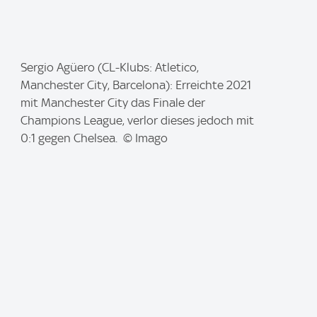
I
Sergio Agüero (CL-Klubs: Atletico,
m
Manchester City, Barcelona): Erreichte 2021
a
mit Manchester City das Finale der
g
Champions League, verlor dieses jedoch mit
e
0:1 gegen Chelsea. © Imago
: