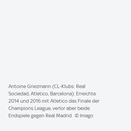
e
:
I
Antoine Griezmann (CL-Klubs: Real
m
Sociedad, Atletico, Barcelona): Erreichte
a
2014 und 2016 mit Atletico das Finale der
g
Champions League, verlor aber beide
e
Endspiele gegen Real Madrid. © Imago
: