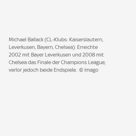
I
Michael Ballack (CL-Klubs: Kaiserslautern,
m
Leverkusen, Bayern, Chelsea): Erreichte
a
2002 mit Bayer Leverkusen und 2008 mit
g
Chelsea das Finale der Champions League,
e
verlor jedoch beide Endspiele. © Imago
: