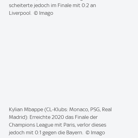
g
scheiterte jedoch im Finale mit 0:2 an
e
Liverpool. © Imago
:
I
Kylian Mbappe (CL-Klubs: Monaco, PSG, Real
m
Madrid): Erreichte 2020 das Finale der
a
Champions League mit Paris, verlor dieses
g
jedoch mit 0:1 gegen die Bayern. © Imago