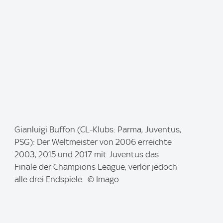
I
Gianluigi Buffon (CL-Klubs: Parma, Juventus,
m
PSG): Der Weltmeister von 2006 erreichte
a
2003, 2015 und 2017 mit Juventus das
g
Finale der Champions League, verlor jedoch
e
alle drei Endspiele. © Imago
: