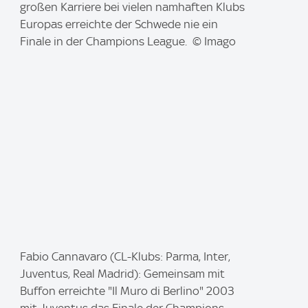
g
großen Karriere bei vielen namhaften Klubs
e
Europas erreichte der Schwede nie ein
:
Finale in der Champions League. © Imago
I
Fabio Cannavaro (CL-Klubs: Parma, Inter,
m
Juventus, Real Madrid): Gemeinsam mit
a
Buffon erreichte "Il Muro di Berlino" 2003
g
mit Juventus das Finale der Champions