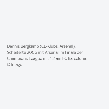
I
Dennis Bergkamp (CL-Klubs: Arsenal):
m
Scheiterte 2006 mit Arsenal im Finale der
a
Champions League mit 1:2 am FC Barcelona.
g
© Imago
e
: