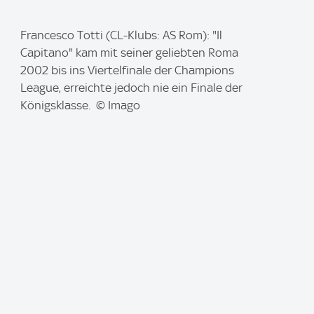
I
Francesco Totti (CL-Klubs: AS Rom): "Il
m
Capitano" kam mit seiner geliebten Roma
a
2002 bis ins Viertelfinale der Champions
g
League, erreichte jedoch nie ein Finale der
e
Königsklasse. © Imago
: