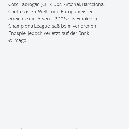
I
Cesc Fabregas (CL-Klubs: Arsenal, Barcelona,
m
Chelsea): Der Welt- und Europameister
a
erreichte mit Arsenal 2006 das Finale der
g
Champions League, saß beim verlorenen
e
Endspiel jedoch verletzt auf der Bank.
:
© Imago