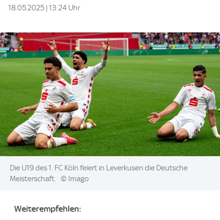
18.05.2025 | 13:24 Uhr
Image:
Die U19 des 1. FC Köln feiert in Leverkusen die Deutsche
Meisterschaft.
© Imago
Weiterempfehlen: