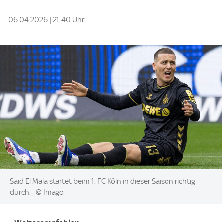
06.04.2026 | 21:40 Uhr
Image:
Said El Mala startet beim 1. FC Köln in dieser Saison richtig
durch.
© Imago