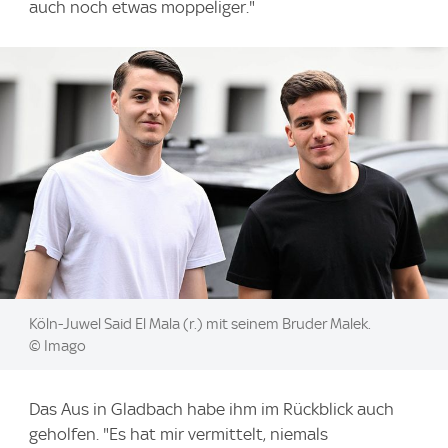
auch noch etwas moppeliger."
Image:
Köln-Juwel Said El Mala (r.) mit seinem Bruder Malek.
© Imago
Das Aus in Gladbach habe ihm im Rückblick auch
geholfen. "Es hat mir vermittelt, niemals