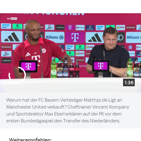
1:36
Warum hat der FC Bayern Verteidiger Matthijs de Ligt an
Manchester United verkauft? Cheftrainer Vincent Kompany
und Sportdirektor Max Eberl erklären auf der PK vor dem
ersten Bundesligaspiel den Transfer des Niederländers.
Weiterempfehlen: