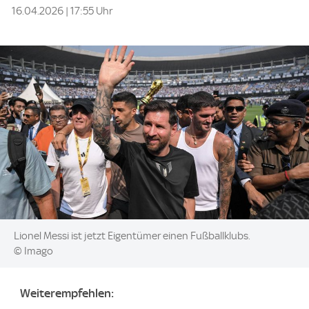
16.04.2026 | 17:55 Uhr
Image:
Lionel Messi ist jetzt Eigentümer einen Fußballklubs.
© Imago
Weiterempfehlen: