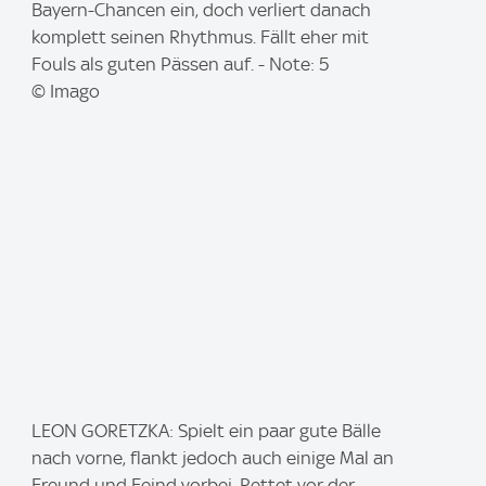
m
Bayern-Chancen ein, doch verliert danach
a
komplett seinen Rhythmus. Fällt eher mit
g
Fouls als guten Pässen auf. - Note: 5
e
© Imago
:
I
LEON GORETZKA: Spielt ein paar gute Bälle
m
nach vorne, flankt jedoch auch einige Mal an
a
Freund und Feind vorbei. Rettet vor der