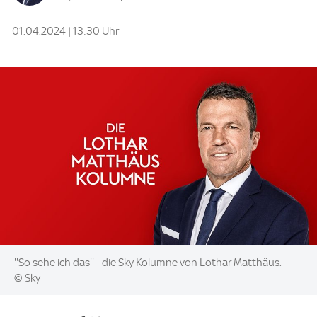
01.04.2024 | 13:30 Uhr
Image:
''So sehe ich das'' - die Sky Kolumne von Lothar Matthäus.
© Sky