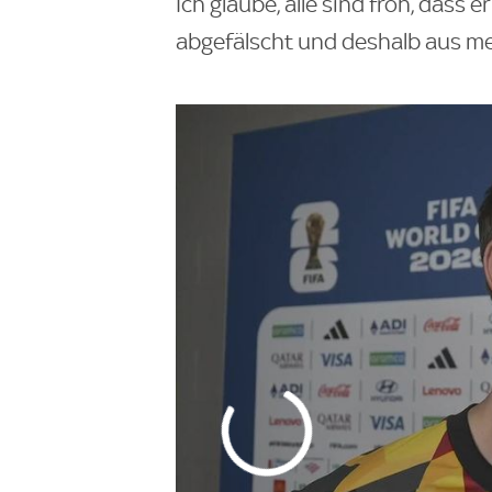
Ich glaube, alle sind froh, dass 
abgefälscht und deshalb aus me