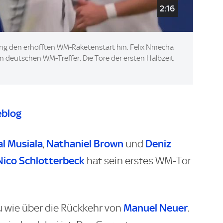
2:16
dung den erhofften WM-Raketenstart hin. Felix Nmecha
en deutschen WM-Treffer. Die Tore der ersten Halbzeit
eblog
l Musiala
Nathaniel Brown
Deniz
,
und
Nico Schlotterbeck
hat sein erstes WM-Tor
Manuel Neuer
u wie über die Rückkehr von
.