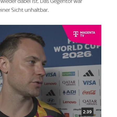
er wieder dabei ist. Das Gegentor war
iner Sicht unhaltbar.
2:39