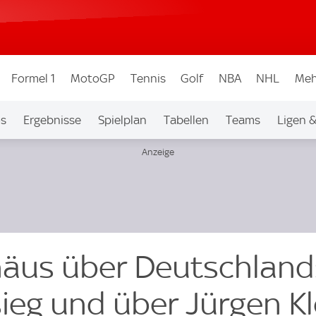
Formel 1
MotoGP
Tennis
Golf
NBA
NHL
Meh
os
Ergebnisse
Spielplan
Tabellen
Teams
Ligen 
häus über Deutschland
eg und über Jürgen K