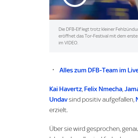
Die DFB-Elf legt trotz kleiner Fehlzün
eröffnet das Tor-Festival mit dem erst
im VIDEO.
Alles zum DFB-Team im Liv
Kai Havertz
Felix Nmecha
Jama
,
,
Undav
sind positiv aufgefallen,
erzielt.
Über sie wird gesprochen, gena