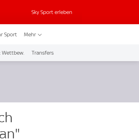
Sky Sport erleben
r Sport
Mehr
& Wettbew.
Transfers
ch
fan"