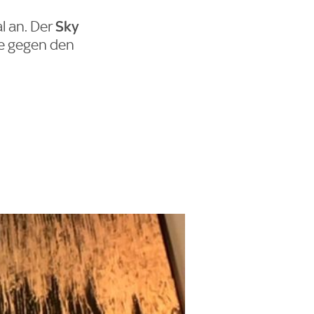
Sky
l an. Der
fe gegen den