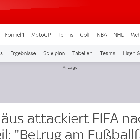
Formel 1
MotoGP
Tennis
Golf
NBA
NHL
Meh
os
Ergebnisse
Spielplan
Tabellen
Teams
Ligen 
äus attackiert FIFA na
il: "Betrug am Fußball