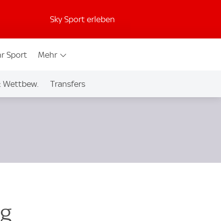
Sky Sport erleben
r Sport
Mehr
& Wettbew.
Transfers
ig