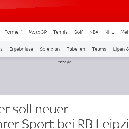
Formel 1
MotoGP
Tennis
Golf
NBA
NHL
Meh
os
Ergebnisse
Spielplan
Tabellen
Teams
Ligen 
r soll neuer
rer Sport bei RB Leipz