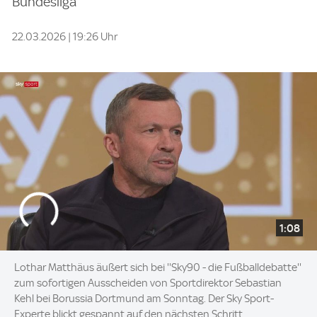
Bundesliga
22.03.2026 | 19:26 Uhr
1:08
Lothar Matthäus äußert sich bei ''Sky90 - die Fußballdebatte''
zum sofortigen Ausscheiden von Sportdirektor Sebastian
Kehl bei Borussia Dortmund am Sonntag. Der Sky Sport-
Experte blickt gespannt auf den nächsten Schritt.