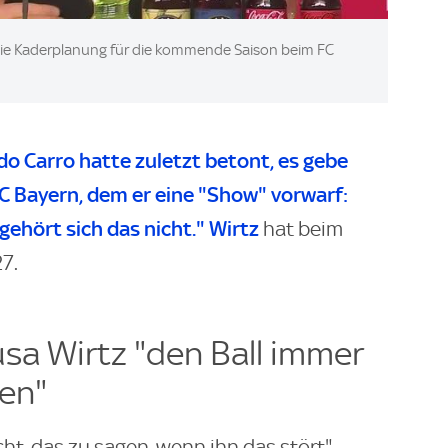
die Kaderplanung für die kommende Saison beim FC
o Carro hatte zuletzt betont, es gebe
C Bayern, dem er eine "Show" vorwarf:
 gehört sich das nicht."
Wirtz
hat beim
7.
usa Wirtz "den Ball immer
ten"
ht, das zu sagen, wenn ihn das stört",