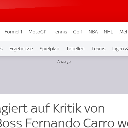
Formel 1
MotoGP
Tennis
Golf
NBA
NHL
Meh
os
Ergebnisse
Spielplan
Tabellen
Teams
Ligen 
giert auf Kritik von
Boss Fernando Carro 