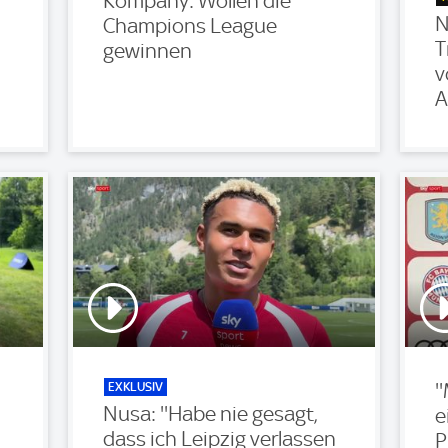
Kompany: Wollen die
N
Champions League
T
gewinnen
v
A
EXKLUSIV
'
Nusa: ''Habe nie gesagt,
e
dass ich Leipzig verlassen
P