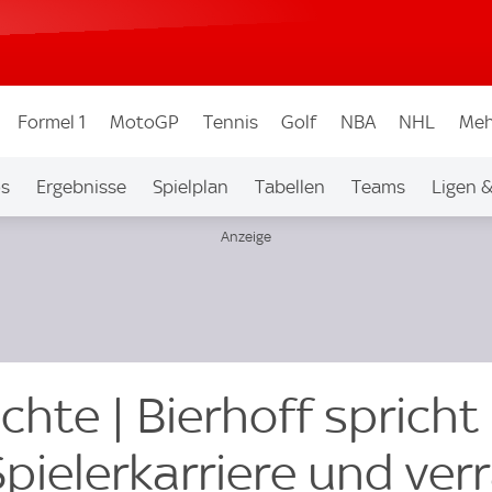
Formel 1
MotoGP
Tennis
Golf
NBA
NHL
Meh
os
Ergebnisse
Spielplan
Tabellen
Teams
Ligen 
hte | Bierhoff spricht
pielerkarriere und ver