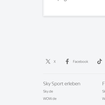
X
Facebook
Sky Sport erleben
F
Sky.de
S
WOW.de
W