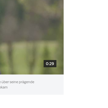
0:29
le über seine prägende
bekam