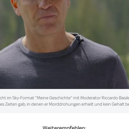
icht im Sky-Format ''Meine Geschichte'' mit Moderator Riccardo Basi
ass es Zeiten gab, in denen er Morddrohungen erhielt und kein Gehalt 
Weiterempfehlen: