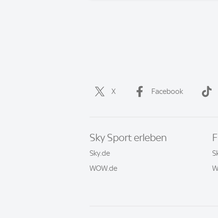
X
Facebook
Sky Sport erleben
F
Sky.de
S
WOW.de
W