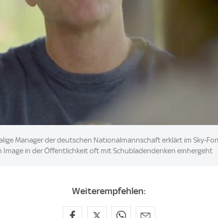
emalige Manager der deutschen Nationalmannschaft erklärt im Sky-For
in Image in der Öffentlichkeit oft mit Schubladendenken einhergeht
Weiterempfehlen: