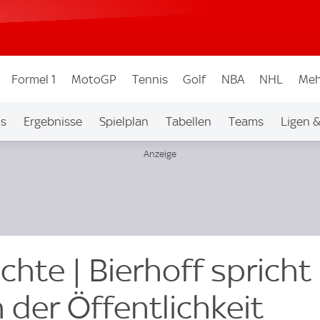
Formel 1
MotoGP
Tennis
Golf
NBA
NHL
Meh
os
Ergebnisse
Spielplan
Tabellen
Teams
Ligen 
hte | Bierhoff spricht
 der Öffentlichkeit