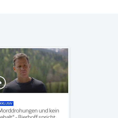
XKLUSIV
Morddrohungen und kein
ehalt" - Bierhoff spricht