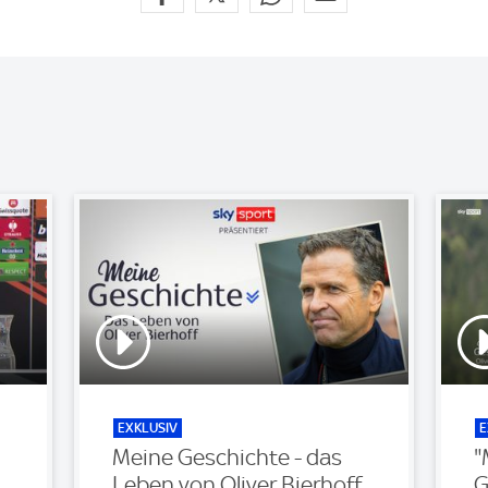
EXKLUSIV
E
Meine Geschichte - das
"
Leben von Oliver Bierhoff
G