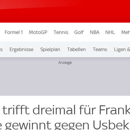
Formel 1
MotoGP
Tennis
Golf
NBA
NHL
Meh
os
Ergebnisse
Spielplan
Tabellen
Teams
Ligen 
 trifft dreimal für Fran
e gewinnt gegen Usbek