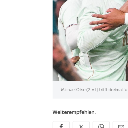
Image:
Michael Olise (2. v.l.) trifft dreima
Weiterempfehlen: