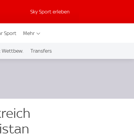
Sky Sport erleben
r Sport
Mehr
& Wettbew.
Transfers
kreich
istan