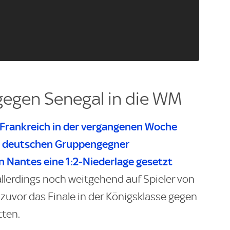
 gegen Senegal in die WM
Frankreich in der vergangenen Woche
en deutschen Gruppengegner
in Nantes eine 1:2-Niederlage gesetzt
lerdings noch weitgehend auf Spieler von
e zuvor das Finale in der Königsklasse gegen
tten.