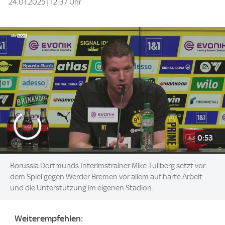
24.01.2025 | 12:37 Uhr
0:53
Borussia Dortmunds Interimstrainer Mike Tullberg setzt vor
dem Spiel gegen Werder Bremen vor allem auf harte Arbeit
und die Unterstützung im eigenen Stadion.
Weiterempfehlen: