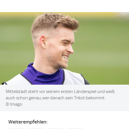
Image:
Mittelstädt steht vor seinem ersten Länderspiel und weiß
auch schon genau, wer danach sein Trikot bekommt.
© Imago
Weiterempfehlen: