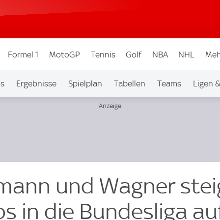
Formel 1
MotoGP
Tennis
Golf
NBA
NHL
Meh
os
Ergebnisse
Spielplan
Tabellen
Teams
Ligen 
emann und Wagner ste
bs in die Bundesliga au