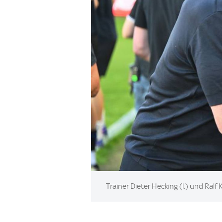
Image:
Trainer Dieter Hecking (l.) und Ral