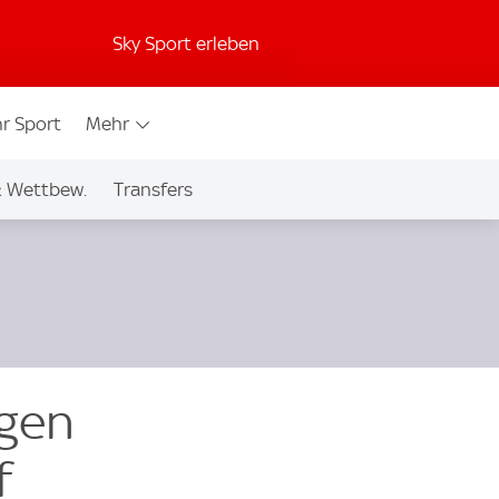
Sky Sport erleben
r Sport
Mehr
& Wettbew.
Transfers
igen
f