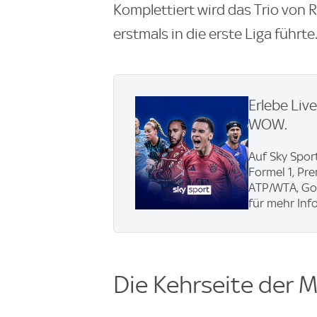
Komplettiert wird das Trio von 
erstmals in die erste Liga führte
Erlebe Liv
WOW.
Auf Sky Sport
Formel 1, Pr
ATP/WTA, Gol
für mehr Info
Die Kehrseite der M