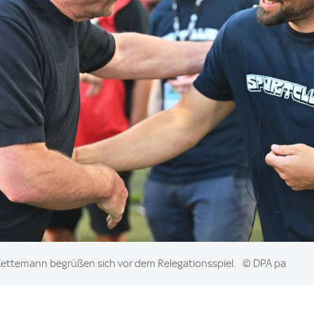
f Kettemann begrüßen sich vor dem Relegationsspiel.
© DPA pa