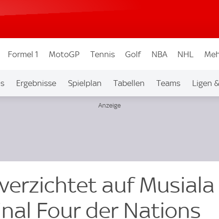
Formel 1
MotoGP
Tennis
Golf
NBA
NHL
Meh
os
Ergebnisse
Spielplan
Tabellen
Teams
Ligen 
erzichtet auf Musiala
inal Four der Nations