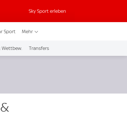
Sky Sport erleben
r Sport
Mehr
& Wettbew.
Transfers
 &