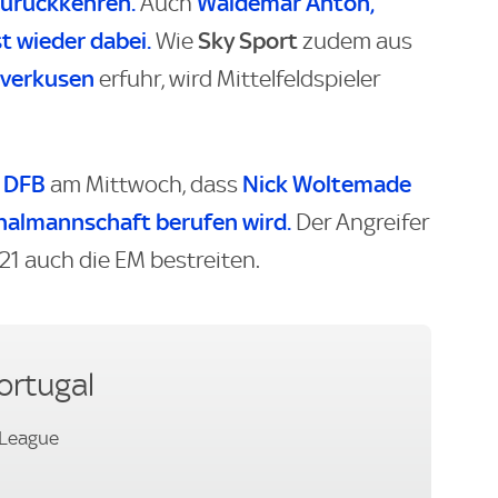
zurückkehren.
Waldemar Anton,
Auch
t wieder dabei.
Sky
Sport
Wie
zudem aus
everkusen
erfuhr, wird Mittelfeldspieler
DFB
Nick Woltemade
r
am Mittwoch, dass
onalmannschaft berufen wird.
Der Angreifer
21 auch die EM bestreiten.
ortugal
 League