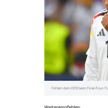
Image:
Fehlen dem DFB beim Final-Four-Tur
Weiterempfehlen: