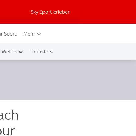
Sky Sport erleben
r Sport
Mehr
& Wettbew.
Transfers
ach
pur