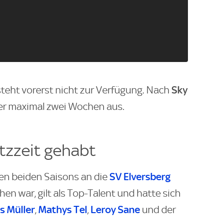
Sky
 steht vorerst nicht zur Verfügung. Nach
er maximal zwei Wochen aus.
tzzeit gehabt
SV Elversberg
nen beiden Saisons an die
hen war, gilt als Top-Talent und hatte sich
 Müller
Mathys Tel
Leroy Sane
,
,
und der