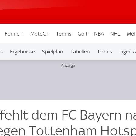
Formel 1
MotoGP
Tennis
Golf
NBA
NHL
Meh
os
Ergebnisse
Spielplan
Tabellen
Teams
Ligen 
fehlt dem FC Bayern n
gegen Tottenham Hots