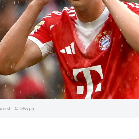
rerst.
© DPA pa