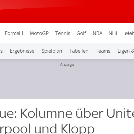
Formel 1
MotoGP
Tennis
Golf
NBA
NHL
Meh
os
Ergebnisse
Spielplan
Tabellen
Teams
Ligen 
ue: Kolumne über Unit
erpool und Klopp