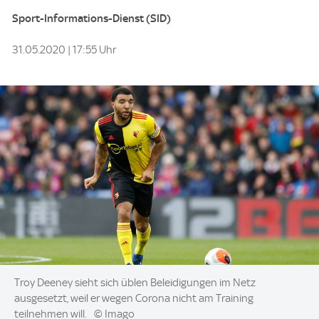
Sport-Informations-Dienst (SID)
31.05.2020 | 17:55 Uhr
Image:
Troy Deeney sieht sich üblen Beleidigungen im Netz
ausgesetzt, weil er wegen Corona nicht am Training
teilnehmen will.
© Imago