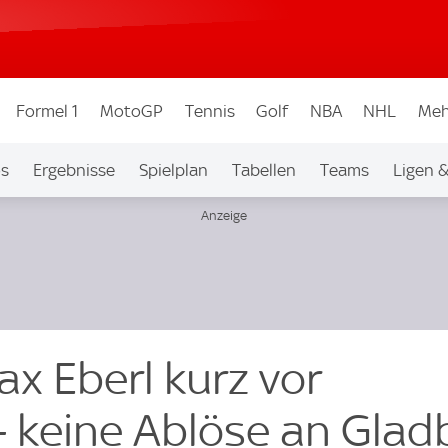
Formel 1
MotoGP
Tennis
Golf
NBA
NHL
Meh
os
Ergebnisse
Spielplan
Tabellen
Teams
Ligen 
ax Eberl kurz vor
 - keine Ablöse an Gla