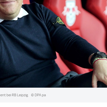
nt bei RB Leipzig.
© DPA pa