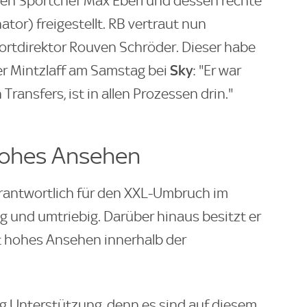
len Sportchef Max Eberl und dessen rechte
tor) freigestellt. RB vertraut nun
ortdirektor Rouven Schröder. Dieser habe
Sky
er Mintzlaff am Samstag bei
: "Er war
ransfers, ist in allen Prozessen drin."
hohes Ansehen
rantwortlich für den XXL-Umbruch im
ig und umtriebig. Darüber hinaus besitzt er
t hohes Ansehen innerhalb der
ig Unterstützung, denn es sind auf diesem