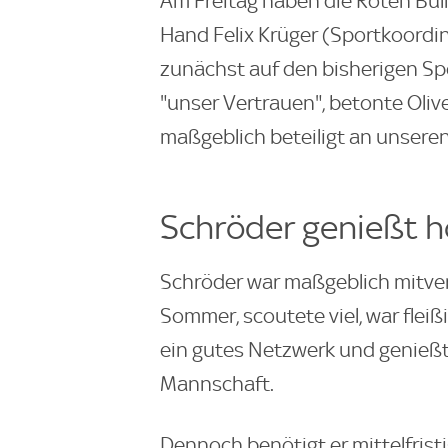
Am Freitag haben die Roten Bul
Hand Felix Krüger (Sportkoordina
zunächst auf den bisherigen Sp
"unser Vertrauen", betonte Oliv
maßgeblich beteiligt an unseren T
Schröder genießt 
Schröder war maßgeblich mitve
Sommer, scoutete viel, war fleiß
ein gutes Netzwerk und genieß
Mannschaft.
Dennoch benötigt er mittelfrist