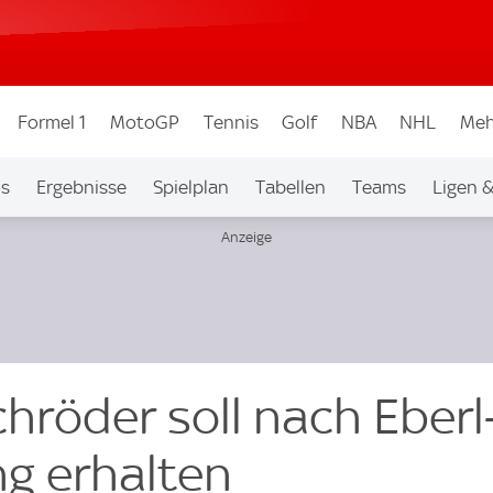
Formel 1
MotoGP
Tennis
Golf
NBA
NHL
Meh
os
Ergebnisse
Spielplan
Tabellen
Teams
Ligen 
chröder soll nach Eber
g erhalten