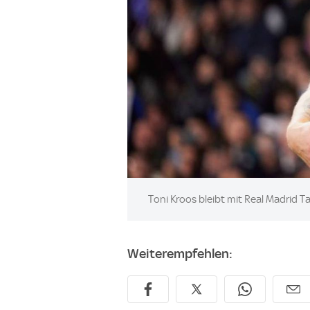
Image:
Toni Kroos bleibt mit Real Madrid T
Weiterempfehlen: