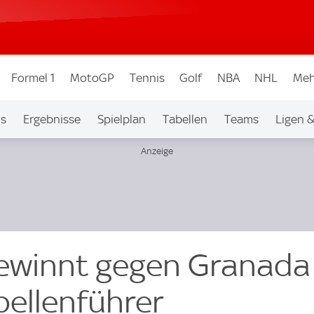
Formel 1
MotoGP
Tennis
Golf
NBA
NHL
Meh
os
Ergebnisse
Spielplan
Tabellen
Teams
Ligen 
gewinnt gegen Granada
bellenführer