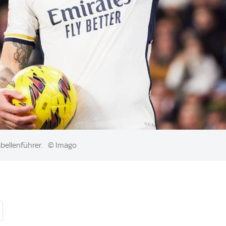
abellenführer.
© Imago