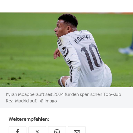
Image:
Kylian Mbappe läuft seit 2024 für den spanischen Top-Klub
Real Madrid auf.
© Imago
Weiterempfehlen: