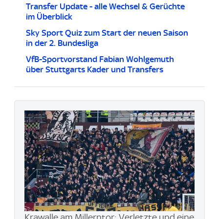
Transfer Update - alle Wechsel & Gerüchte
im Überblick
Sky Sport Quiz zum Start der neuen Saison
in der 2. Bundesliga
VfB-Sportvorstand Fabian Wohlgemuth
über Stuttgarts Kader und Transfers
Krawalle am Millerntor: Verletzte und eine