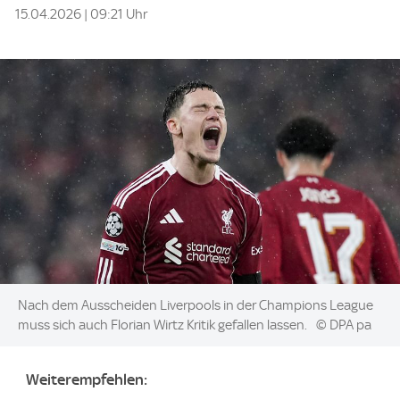
15.04.2026 | 09:21 Uhr
Image:
Nach dem Ausscheiden Liverpools in der Champions League
muss sich auch Florian Wirtz Kritik gefallen lassen.
© DPA pa
Weiterempfehlen: