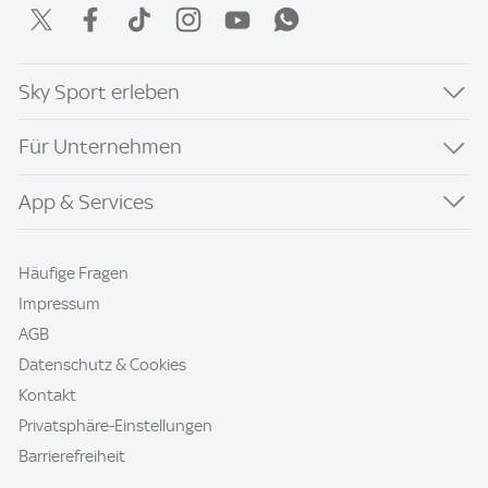
Sky Sport erleben
Für Unternehmen
App & Services
Häufige Fragen
Impressum
AGB
Datenschutz & Cookies
Kontakt
Privatsphäre-Einstellungen
Barrierefreiheit