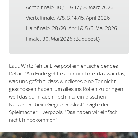
Achtelfinale: 10./11. & 17./18. März 2026
Viertelfinale: 7./8. & 14./15. April 2026
Halbfinale: 28./29. April & 5./6. Mai 2026
Finale: 30. Mai 2026 (Budapest)
Laut Wirtz fehlte Liverpool ein entscheidendes
Detail. "Am Ende geht es nur um Tore, das war das,
was uns gefehlt, dass wir dieses eine Tor nicht
geschossen haben, um alles ins Rollen zu bringen,
weil das dann auch noch mal ein bisschen
Nervosität beim Gegner auslöst", sagte der
Spielmacher Liverpools. "Das haben wir einfach
nicht hinbekommen"