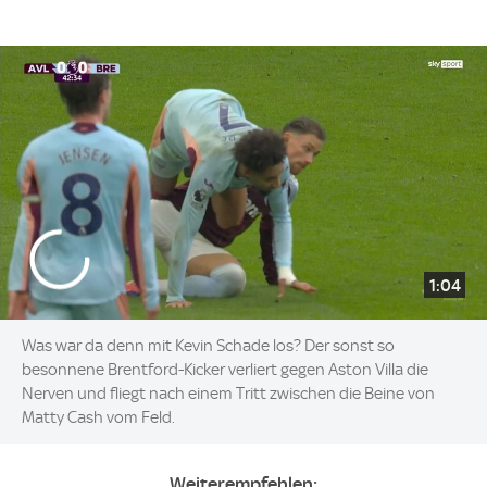
1:04
Was war da denn mit Kevin Schade los? Der sonst so
besonnene Brentford-Kicker verliert gegen Aston Villa die
Nerven und fliegt nach einem Tritt zwischen die Beine von
Matty Cash vom Feld.
Weiterempfehlen: