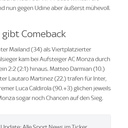
nd nun gegen Udine aber äußerst mühevoll.
ri gibt Comeback
r Mailand (34) als Viertplatzierter
alsieger kam bei Aufsteiger AC Monza durch
in 2:2 (2:1) hinaus. Matteo Darmian (10.)
r Lautaro Martinez (22.) trafen für Inter,
Bremer Luca Caldirola (90.+3) glichen jeweils
 Monza sogar noch Chancen auf den Sieg.
pdate: Alle Sport News im Ticker