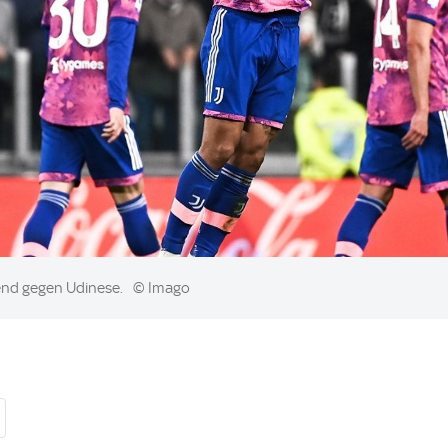
end gegen Udinese.
© Imago