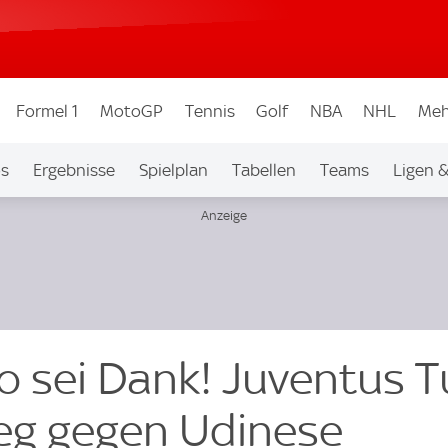
Formel 1
MotoGP
Tennis
Golf
NBA
NHL
Meh
os
Ergebnisse
Spielplan
Tabellen
Teams
Ligen 
lo sei Dank! Juventus T
ieg gegen Udinese