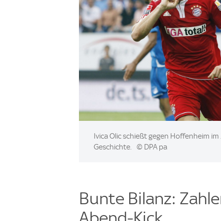
Image:
Ivica Olic schießt gegen Hoffenheim im
Geschichte.
© DPA pa
Bunte Bilanz: Zahl
Abend-Kick