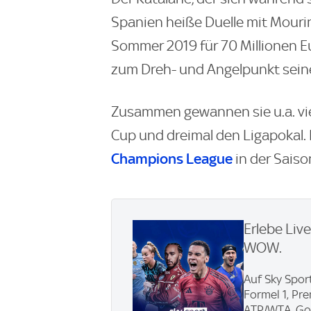
Spanien heiße Duelle mit Mourinh
Sommer 2019 für 70 Millionen E
zum Dreh- und Angelpunkt sein
Zusammen gewannen sie u.a. vi
Cup und dreimal den Ligapokal.
Champions League
in der Saiso
Erlebe Liv
WOW.
Auf Sky Sport
Formel 1, Pr
ATP/WTA, Gol