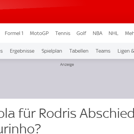
Formel 1
MotoGP
Tennis
Golf
NBA
NHL
Meh
os
Ergebnisse
Spielplan
Tabellen
Teams
Ligen 
la für Rodris Abschied
urinho?