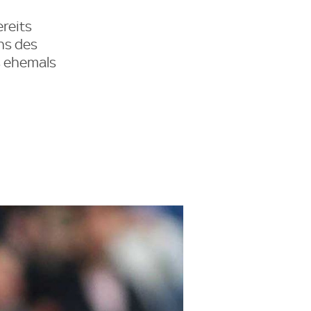
ereits
ns des
s ehemals