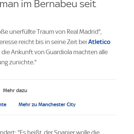
 man im Bernabeu seit
oße unerfüllte Traum von Real Madrid",
Atletico
eresse reicht bis in seine Zeit bei
 die Ankunft von Guardiola machten alle
ung zunichte."
Mehr dazu
hte
Mehr zu Manchester City
dert: "Es heißt, der Spanier wolle die