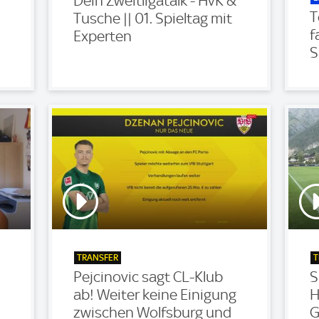
Dein Zweitligatalk - HvK &
T
Tusche || 01. Spieltag mit
f
Experten
S
TRANSFER
T
Pejcinovic sagt CL-Klub
S
ab! Weiter keine Einigung
H
zwischen Wolfsburg und
G