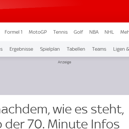
Formel 1
MotoGP
Tennis
Golf
NBA
NHL
Meh
os
Ergebnisse
Spielplan
Tabellen
Teams
Ligen 
 nachdem, wie es steht,
 der 70. Minute Infos