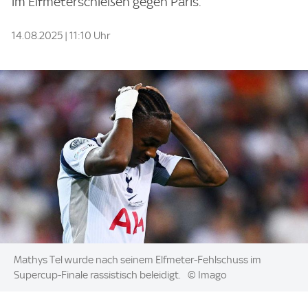
im Elfmeterschießen gegen Paris.
14.08.2025 | 11:10 Uhr
Image:
Mathys Tel wurde nach seinem Elfmeter-Fehlschuss im
Supercup-Finale rassistisch beleidigt.
© Imago