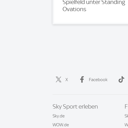
Spielfeld unter Standing
Ovations
X
Facebook
Sky Sport erleben
F
Sky.de
S
WOW.de
W