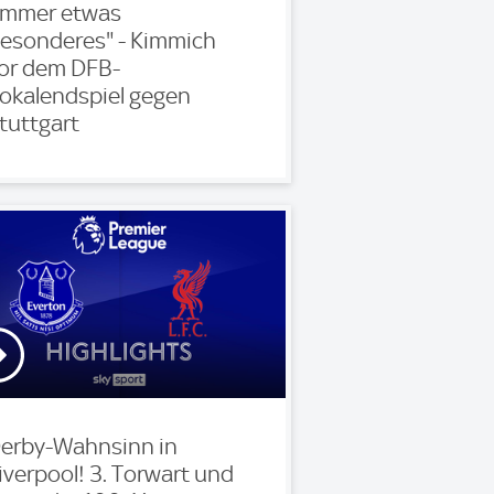
Immer etwas
esonderes" - Kimmich
or dem DFB-
okalendspiel gegen
tuttgart
erby-Wahnsinn in
iverpool! 3. Torwart und