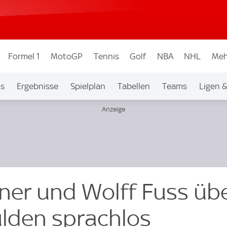
Formel 1
MotoGP
Tennis
Golf
NBA
NHL
Meh
os
Ergebnisse
Spielplan
Tabellen
Teams
Ligen 
er und Wolff Fuss üb
lden sprachlos