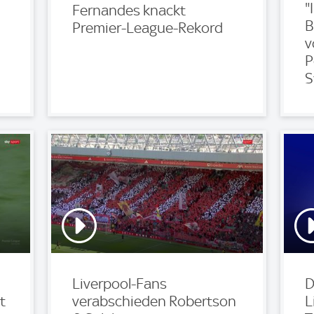
"
Fernandes knackt
B
Premier-League-Rekord
v
P
S
Liverpool-Fans
D
t
verabschieden Robertson
L