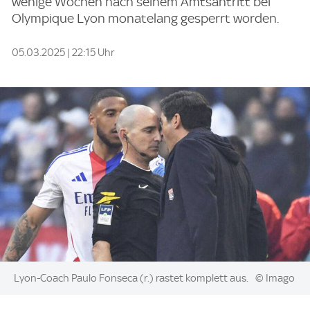
wenige Wochen nach seinem Amtsantritt bei
Olympique Lyon monatelang gesperrt worden.
05.03.2025 | 22:15 Uhr
Image:
Lyon-Coach Paulo Fonseca (r.) rastet komplett aus.
© Imago