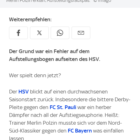
Image:
Merlin Polzin erklärt Aufstellungsfauxpas.
© Imago
Weiterempfehlen:
Der Grund war ein Fehler auf dem
Aufstellungsbogen aufseiten des HSV.
Wer spielt denn jetzt?
Der
HSV
blickt auf einen durchwachsenen
Saisonstart zurück. Insbesondere die bittere Derby-
Pleite gegen den
FC St. Pauli
war ein herber
Dämpfer nach all der Aufstiegseuphorie. Heißt:
Trainer Merlin Polzin musste sich vor dem Nord-
Süd-Klassiker gegen den
FC Bayern
was einfallen
lassen.