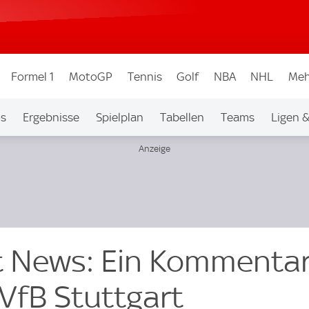
Formel 1
MotoGP
Tennis
Golf
NBA
NHL
Meh
os
Ergebnisse
Spielplan
Tabellen
Teams
Ligen 
t News: Ein Kommenta
 VfB Stuttgart