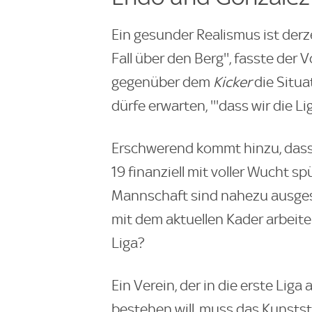
Ein gesunder Realismus ist derze
Fall über den Berg'', fasste de
gegenüber dem
Kicker
die Situ
dürfe erwarten, '''dass wir die Li
Erschwerend kommt hinzu, dass
19 finanziell mit voller Wucht sp
Mannschaft sind nahezu ausges
mit dem aktuellen Kader arbeite
Liga?
Ein Verein, der in die erste Lig
bestehen will, muss das Kunstst